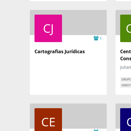
CJ
1
Cartografias Jurídicas
Cent
Cons
Julia
GRUPO
DIREI
CE