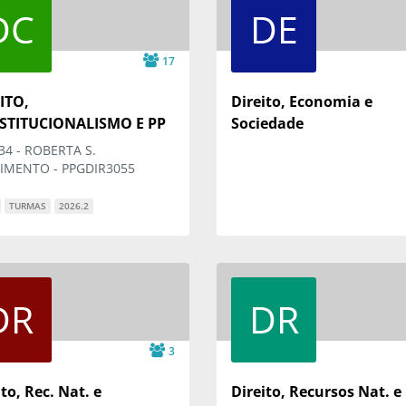
DC
DE
17
ITO,
Direito, Economia e
STITUCIONALISMO E PP
Sociedade
34 - ROBERTA S.
IMENTO - PPGDIR3055
TURMAS
2026.2
DR
DR
3
to, Rec. Nat. e
Direito, Recursos Nat. e