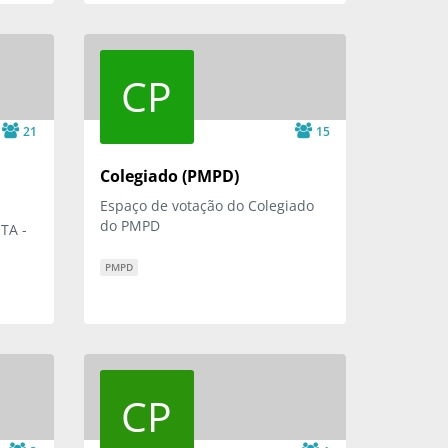
CP
21
15
Colegiado (PMPD)
Espaço de votação do Colegiado
do PMPD
TA -
PMPD
CP