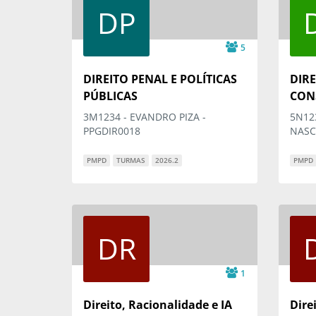
DP
5
DIREITO PENAL E POLÍTICAS
DIRE
PÚBLICAS
CON
3M1234 - EVANDRO PIZA -
5N12
PPGDIR0018
NASC
PMPD
TURMAS
2026.2
PMPD
DR
1
Direito, Racionalidade e IA
Direi