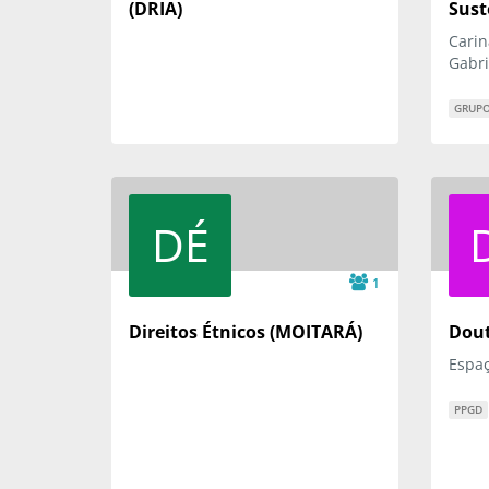
(DRIA)
Sust
Carin
Gabri
GRUPO
DÉ
1
Direitos Étnicos (MOITARÁ)
Dout
Espa
PPGD