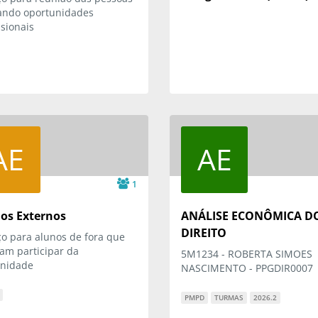
ando oportunidades
ssionais
AE
AE
1
os Externos
ANÁLISE ECONÔMICA D
DIREITO
o para alunos de fora que
am participar da
5M1234 - ROBERTA SIMOES
nidade
NASCIMENTO - PPGDIR0007
PMPD
TURMAS
2026.2