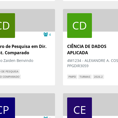
CD
CD
4
ro de Pesquisa em Dir.
CIÊNCIA DE DADOS
t. Comparado
APLICADA
no Zaiden Benvindo
4M1234 - ALEXANDRE A. COS
PPGDIR3059
 DE PESQUISA
TO COMPARADO
PMPD
TURMAS
2026.2
CP
CE