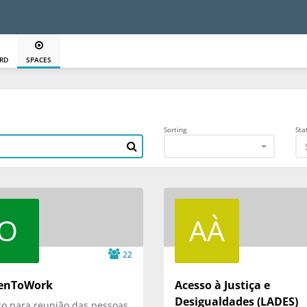
RD
SPACES
Sorting
Sta
O
AÀ
22
enToWork
Acesso à Justiça e
Desigualdades (LADES)
o para reunião das pessoas