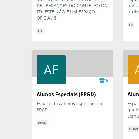
DELIBERAÇÕES DO CONSELHO DA
busc
FD. ESTE NÃO É UM ESPAÇO
profi
OFICIAL!!!
FD
FD
AE
6
Alunos Especiais (PPGD)
Alun
Espaço dos alunos especiais do
Espaç
PPGD
queir
comu
PPGD
GERAL