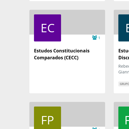
EC
1
Estudos Constitucionais
Estu
Comparados (CECC)
Disc
Rebec
Gianm
GRUPO
FP