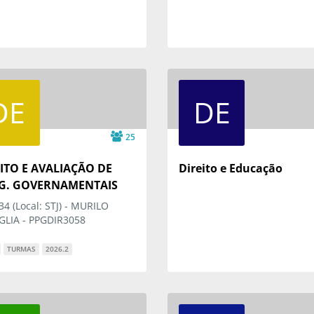
DE
DE
25
ITO E AVALIAÇÃO DE
Direito e Educação
G. GOVERNAMENTAIS
4 (Local: STJ) - MURILO
GLIA - PPGDIR3058
TURMAS
2026.2