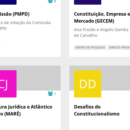
8
ssão (PMPD)
Constituição, Empresa e
Mercado (GECEM)
o de votação da Comissão
MPD
Ana Frazão e Angelo Gamba 
de Carvalho
GRUPO DE PESQUISA
DIREITO PRIV
CJ
DD
1
ura Jurídica e Atlântico
Desafios do
o (MARÉ)
Constitucionalismo