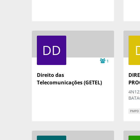
DD
1
Direito das
DIRE
Telecomunicações (GETEL)
PRO
4N123
BATA
PMPD