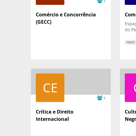
1
Comércio e Concorrência
Comi
(GECC)
Espaç
do P
PMPD
CE
1
Crítica e Direito
Cult
Internacional
Negr