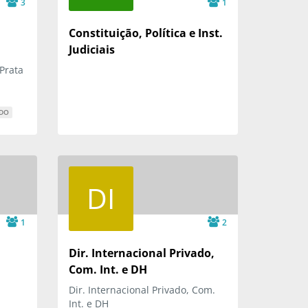
3
1
Constituição, Política e Inst.
Judiciais
Prata
ADO
DI
1
2
Dir. Internacional Privado,
Com. Int. e DH
Dir. Internacional Privado, Com.
Int. e DH