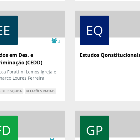
EE
EQ
2
dos em Des. e
Estudos Qonstitucionai
riminação (CEDD)
ca Forattini Lemos Igreja e
arco Loures Ferreira
 DE PESQUISA
RELAÇÕES RACIAIS
FD
GP