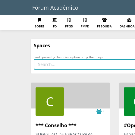
Fórum Acadêmico
SOBRE
FD
PPGD
PMPD
PESQUISA
DASHBOA
Spaces
Find Spaces by their description or by their tags
C
1
*** Conselho ***
#Op
SUGESTÃO DE ESPAÇO PARA
Espaç