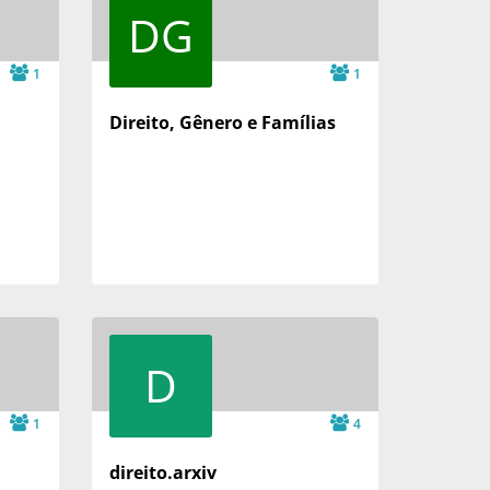
DG
1
1
Direito, Gênero e Famílias
D
1
4
direito.arxiv